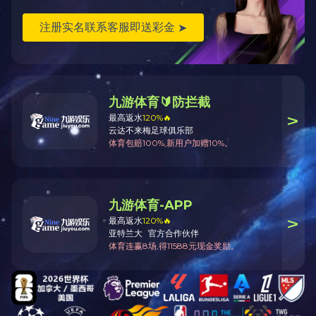
主要合作单位有北京城建设计发展集团、中铁第四勘
工业第六设计院等。
手机站二维码
友情链接/LINKS：
Copyright © 九游 版权所有
备案号：
豫ICP备17001075号-2
技术支持：
无限动力
E-mail：hengdaojituan@qq.co
乐动·官方版网站登录入口
|
xingkong（中国）官方网站
|
星空网页版
|
世
界杯官方网页版
|
线上买球官网(中国)官方网站
|
九游网页版·官方版在线
入口
|
九游平台app官网
|
星空平台
|
乐动体育(中国)官方网站
|
在线客服