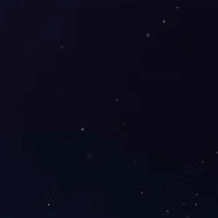
河南钢骨架膨石轻型板
大家好，我是企业网站的内容编辑。..我想和大家分享
一下关于河南钢骨架膨石轻型板的相关信息。河南钢
骨架膨石…
河南市场热点：发泡水泥复合板在建筑行业的前景展望
在如今蓬勃发展的建筑行业中，一种备受瞩目的建筑
材料正逐渐崭露头角，那就是发泡水泥复合板。在河
南市场上，…