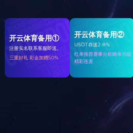
钢骨架膨石轻型板
河南钢骨架膨石轻型板
河南钢骨架膨石轻型板厂家
河南钢骨架膨石轻型板安装
河南钢骨架膨石轻型板生产
钢边框保温隔热轻型板
河南钢边框保温隔热轻型板
河南钢边框保温隔热轻型板厂家
发泡水泥复合板
河南发泡水泥复合板
河南发泡水泥复合板安装
河南发泡水泥复合板厂家