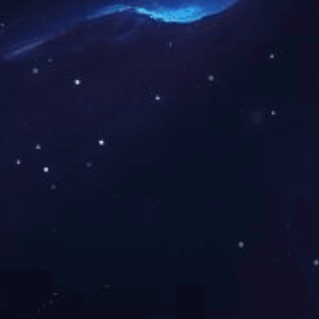
钢构轻强板一种多功
01-31
钢构轻强板是一种强度高
2026
材，该材料具有优良的性
钢板制作成不…
钢骨架轻型楼板常用
01-24
钢骨架轻型楼板是以轻型
2026
保温、防火材料，表面覆
板。它既保…