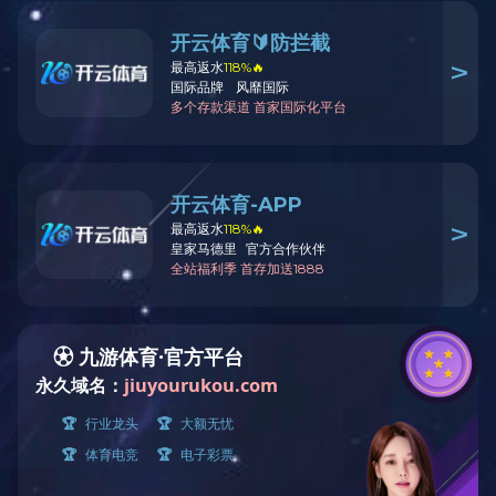
当前位置：
首页
>
产品中心
>
发泡水泥复合板
产品中心
发泡水泥复合板/ PRO
PRODUCT
钢骨架轻型板
九游
九游厂家
浙江钢骨架轻型板厂家
九游安装
河南发泡水泥复合