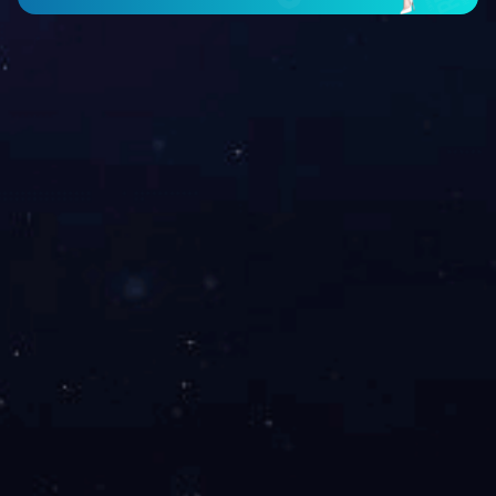
手机站二维码
友情链接/LINKS：
Copyright © 九游 版权所有
备案号：
豫ICP备17001075号-2
技术支持：
无限动力
E-mail：hengdaojituan@qq.co
乐动·官方版网站登录入口
|
xingkong（中国）官方网站
|
星空网页版
|
世
界杯官方网页版
|
线上买球官网(中国)官方网站
|
九游网页版·官方版在线
入口
|
九游平台app官网
|
星空平台
|
乐动体育(中国)官方网站
|
在线客服