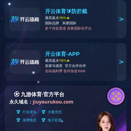
当前位置：
首页
>
产品中心
>
地铁区间疏散平台
产品中心
地铁区间疏散平台/ PR
PRODUCT
钢骨架轻型板
九游
九游厂家
浙江钢骨架轻型板厂家
九游安装
河南地铁区间疏散