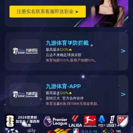
钢骨架膨石轻型板
河南钢骨架膨石轻型板
河南钢骨架膨石轻型板厂家
河南钢骨架膨石轻型板安装
河南钢骨架膨石轻型板生产
钢边框保温隔热轻型板
河南钢边框保温隔热轻型板
河南钢边框保温隔热轻型板厂家
发泡水泥复合板
河南发泡水泥复合板
河南发泡水泥复合板安装
河南发泡水泥复合板厂家