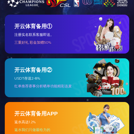
由钢骨架膨石轻型
轻型板
建造房屋的
间。
上一篇：
河南钢骨架
【推荐阅读】↓
河南钢骨架膨石
河南钢骨架膨石
河南钢骨架膨石
河南钢骨架膨石
河南钢骨架膨石