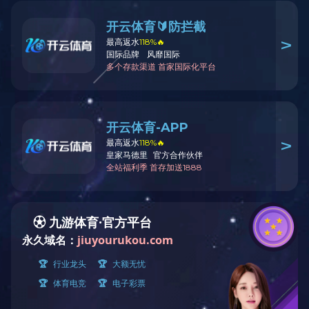
当前位置：
首页
>
新闻资讯
>
行业动态
新闻资讯
NEWS
公司新闻
绿色建材
河南钢骨架
行业动态
年来，我们越来越
——
河南钢骨架膨石
常见问题
一、可再生性